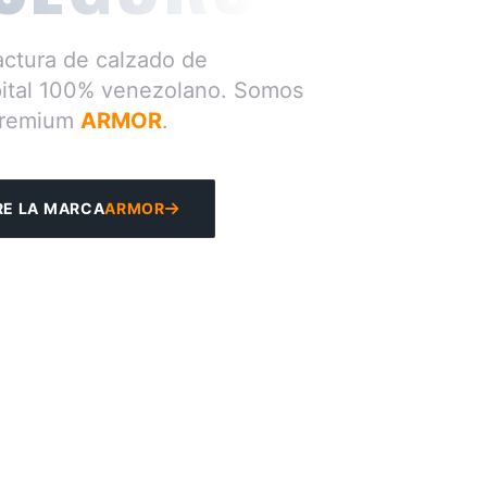
actura de calzado de
pital 100% venezolano. Somos
 Premium
ARMOR
.
E LA MARCA
ARMOR